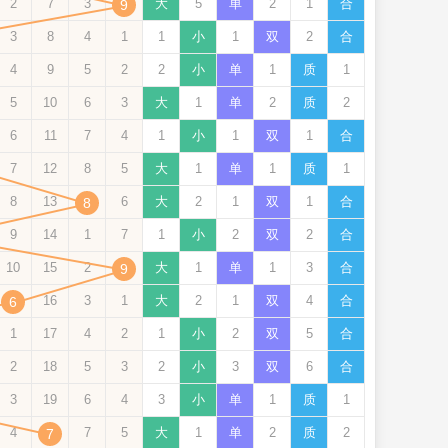
2
7
3
大
5
单
2
1
合
9
3
8
4
1
1
小
1
双
2
合
4
9
5
2
2
小
单
1
质
1
5
10
6
3
大
1
单
2
质
2
6
11
7
4
1
小
1
双
1
合
7
12
8
5
大
1
单
1
质
1
8
13
6
大
2
1
双
1
合
8
9
14
1
7
1
小
2
双
2
合
10
15
2
大
1
单
1
3
合
9
16
3
1
大
2
1
双
4
合
6
1
17
4
2
1
小
2
双
5
合
2
18
5
3
2
小
3
双
6
合
3
19
6
4
3
小
单
1
质
1
4
7
5
大
1
单
2
质
2
7