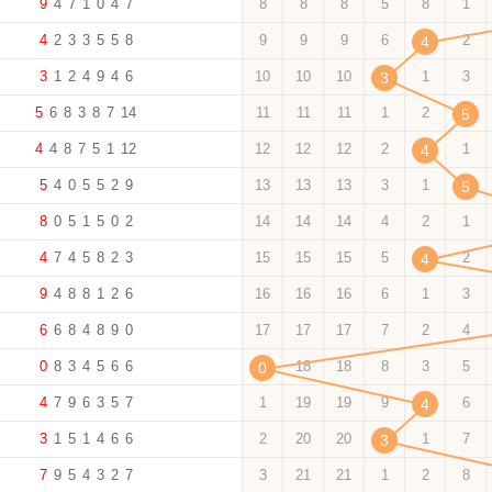
9
4
7
1
0
4
7
8
8
8
5
8
1
4
2
3
3
5
5
8
9
9
9
6
2
4
3
1
2
4
9
4
6
10
10
10
1
3
3
5
6
8
3
8
7
14
11
11
11
1
2
5
4
4
8
7
5
1
12
12
12
12
2
1
4
5
4
0
5
5
2
9
13
13
13
3
1
5
8
0
5
1
5
0
2
14
14
14
4
2
1
4
7
4
5
8
2
3
15
15
15
5
2
4
9
4
8
8
1
2
6
16
16
16
6
1
3
6
6
8
4
8
9
0
17
17
17
7
2
4
0
8
3
4
5
6
6
18
18
8
3
5
0
4
7
9
6
3
5
7
1
19
19
9
6
4
3
1
5
1
4
6
6
2
20
20
1
7
3
7
9
5
4
3
2
7
3
21
21
1
2
8