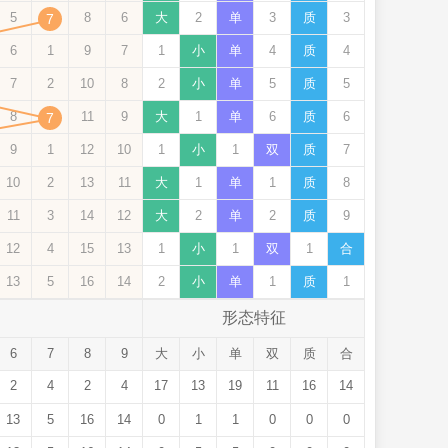
5
8
6
大
2
单
3
质
3
7
6
1
9
7
1
小
单
4
质
4
7
2
10
8
2
小
单
5
质
5
8
11
9
大
1
单
6
质
6
7
9
1
12
10
1
小
1
双
质
7
10
2
13
11
大
1
单
1
质
8
11
3
14
12
大
2
单
2
质
9
12
4
15
13
1
小
1
双
1
合
13
5
16
14
2
小
单
1
质
1
形态特征
6
7
8
9
大
小
单
双
质
合
2
4
2
4
17
13
19
11
16
14
13
5
16
14
0
1
1
0
0
0