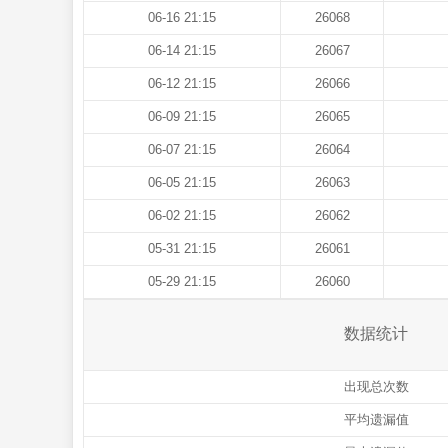
06-16 21:15
26068
06-14 21:15
26067
06-12 21:15
26066
06-09 21:15
26065
06-07 21:15
26064
06-05 21:15
26063
06-02 21:15
26062
05-31 21:15
26061
05-29 21:15
26060
数据统计
出现总次数
平均遗漏值