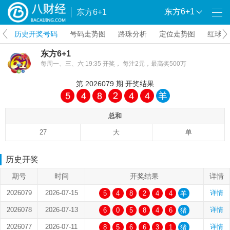
东方6+1
东方6+1
历史开奖号码
号码走势图
路珠分析
定位走势图
红球大
东方6+1
每周一、三、六 19:35 开奖， 每注2元，最高奖500万
第
2026079
期
开奖结果
总和
27
大
单
历史开奖
期号
时间
开奖结果
详情
2026079
2026-07-15
详情
2026078
2026-07-13
详情
2026077
2026-07-11
详情