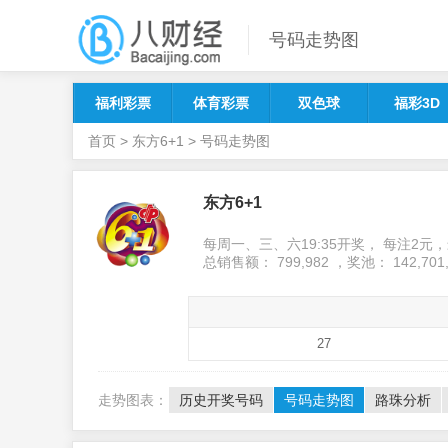
号码走势图
福利彩票
体育彩票
双色球
福彩3D
首页
>
东方6+1
>
号码走势图
东方6+1
每周一、三、六19:35开奖， 每注2元，
总销售额：
799,982
，奖池：
142,701
27
走势图表：
历史开奖号码
号码走势图
路珠分析