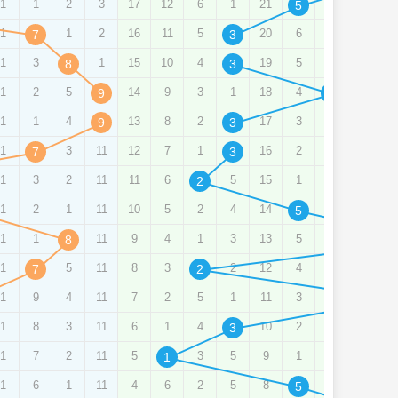
1
1
2
3
17
12
6
1
21
3
22
1
5
1
1
2
16
11
5
20
6
2
21
7
3
1
3
1
15
10
4
19
5
1
20
8
3
1
2
5
14
9
3
1
18
4
19
9
6
1
1
4
13
8
2
17
3
11
18
9
3
1
3
11
12
7
1
16
2
11
17
7
3
1
3
2
11
11
6
5
15
1
11
16
2
1
2
1
11
10
5
2
4
14
11
15
5
1
1
11
9
4
1
3
13
5
11
14
8
1
5
11
8
3
2
12
4
11
13
7
2
1
9
4
11
7
2
5
1
11
3
11
12
1
8
3
11
6
1
4
10
2
11
11
3
1
7
2
11
5
3
5
9
1
11
10
1
1
6
1
11
4
6
2
5
8
11
9
5